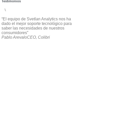
Testimonios
⑊
“El equipo de Svetlan Analytics nos ha
“El desarrollo de un
dado el mejor soporte tecnológico para
ha permitido que nue
saber las necesidades de nuestros
mantengan al día d
consumidores”
relevantes de nuestr
Pablo Arevalo
CEO, Colibri
Fahir Bavestrello
Ac
Falcon